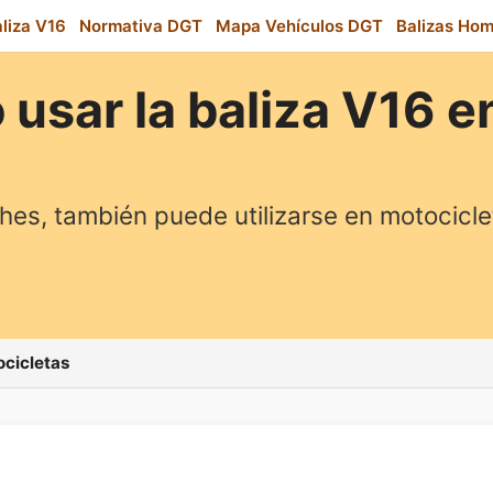
aliza V16
Normativa DGT
Mapa Vehículos DGT
Balizas Ho
usar la baliza V16 
ches, también puede utilizarse en motocicle
ocicletas