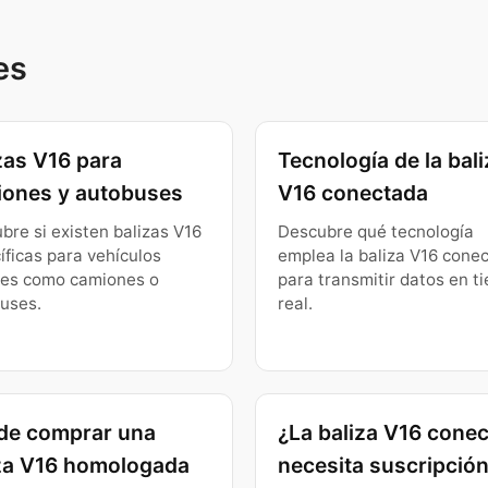
es
zas V16 para
Tecnología de la bali
ones y autobuses
V16 conectada
bre si existen balizas V16
Descubre qué tecnología
íficas para vehículos
emplea la baliza V16 cone
es como camiones o
para transmitir datos en t
uses.
real.
de comprar una
¿La baliza V16 cone
za V16 homologada
necesita suscripció