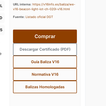
URL interna:
https://v16info.es/baliza/we-
0L
v16-beacon-light-iot-ch-020l-v16.html
Fuente:
Listado oficial DGT
D
85
Comprar
,
Descargar Certificado (PDF)
e
Guía Baliza V16
Normativa V16
Balizas Homologadas