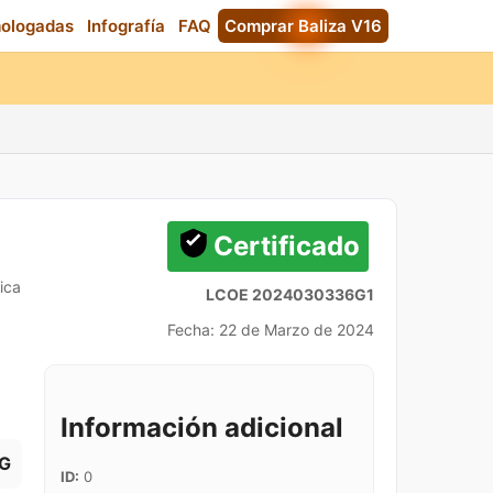
mologadas
Infografía
FAQ
Comprar Baliza V16
Certificado
ica
LCOE 2024030336G1
Fecha: 22 de Marzo de 2024
Información adicional
G
ID:
0