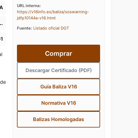
URL interna:
A
https://v16info.es/baliza/soswarning-
jdfp10144a-v16.html
L.
Fuente:
Listado oficial DGT
1
Comprar
al
Descargar Certificado (PDF)
 de
Guía Baliza V16
Normativa V16
Balizas Homologadas