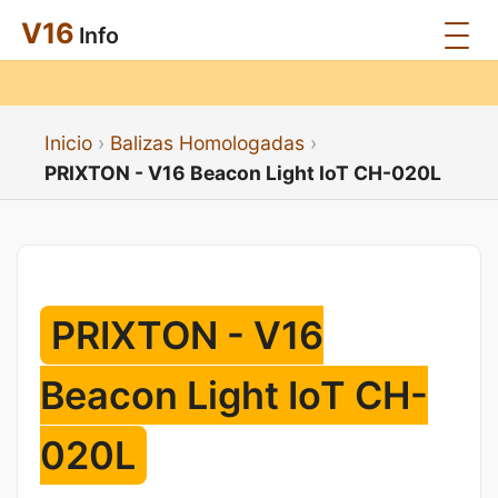
V16
Info
Inicio
Balizas Homologadas
PRIXTON - V16 Beacon Light IoT CH-020L
PRIXTON - V16
Beacon Light IoT CH-
020L