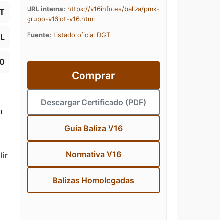
URL interna:
https://v16info.es/baliza/pmk-
oT
grupo-v16iot-v16.html
Fuente:
Listado oficial DGT
.L
30
Comprar
Descargar Certificado (PDF)
n
Guía Baliza V16
Normativa V16
lir
Balizas Homologadas