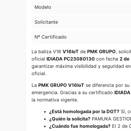
Modelo
Solicitante
Nº Certificado
La baliza V16
V16IoT
de
PMK GRUPO
, solic
oficial
IDIADA PC23080130
con fecha
2 de
garantizar máxima visibilidad y seguridad en
oficial.
La
PMK GRUPO V16IoT
se diferencia por su 
emergencia. Gracias a su certificado
IDIAD
la normativa vigente.
¿Está homologada por la DGT?
Sí, 
¿Quién la solicita?
PAMUKA GESTION,
¿Cuándo fue homologada?
El 2 de 