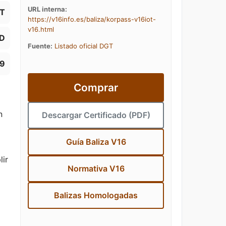
URL interna:
oT
https://v16info.es/baliza/korpass-v16iot-
v16.html
TD
Fuente:
Listado oficial DGT
89
Comprar
n
Descargar Certificado (PDF)
Guía Baliza V16
lir
Normativa V16
Balizas Homologadas