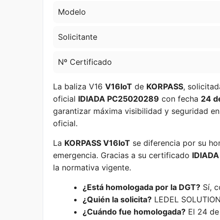
Modelo
Solicitante
Nº Certificado
La baliza V16
V16IoT
de
KORPASS
, solicita
oficial
IDIADA PC25020289
con fecha
24 d
garantizar máxima visibilidad y seguridad en
oficial.
La
KORPASS V16IoT
se diferencia por su hom
emergencia. Gracias a su certificado
IDIAD
la normativa vigente.
¿Está homologada por la DGT?
Sí, 
¿Quién la solicita?
LEDEL SOLUTIONS
¿Cuándo fue homologada?
El 24 de