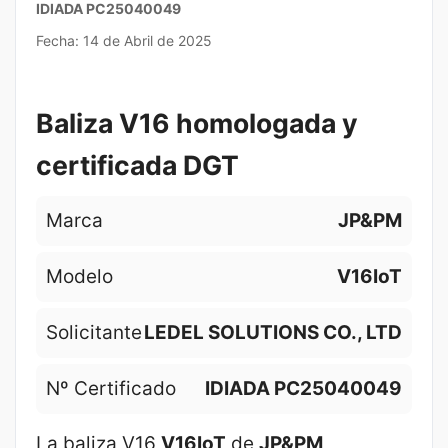
IDIADA PC25040049
Fecha: 14 de Abril de 2025
Baliza V16 homologada y
certificada DGT
Marca
JP&PM
Modelo
V16IoT
Solicitante
LEDEL SOLUTIONS CO., LTD
Nº Certificado
IDIADA PC25040049
La baliza V16
V16IoT
de
JP&PM
,