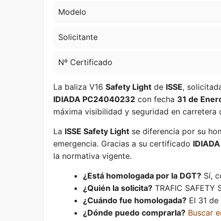
Modelo
Solicitante
Nº Certificado
La baliza V16
Safety Light
de
ISSE
, solicita
IDIADA PC24040232
con fecha
31 de Ener
máxima visibilidad y seguridad en carretera 
La
ISSE Safety Light
se diferencia por su hom
emergencia. Gracias a su certificado
IDIAD
la normativa vigente.
¿Está homologada por la DGT?
Sí, 
¿Quién la solicita?
TRAFIC SAFETY S.
¿Cuándo fue homologada?
El 31 de
¿Dónde puedo comprarla?
Buscar 