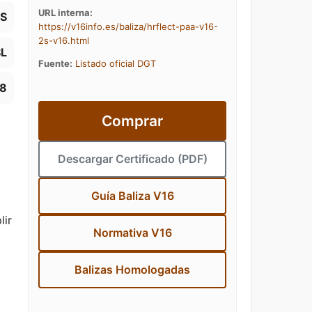
URL interna:
S
https://v16info.es/baliza/hrflect-paa-v16-
2s-v16.html
L
Fuente:
Listado oficial DGT
48
Comprar
Descargar Certificado (PDF)
Guía Baliza V16
lir
Normativa V16
Balizas Homologadas