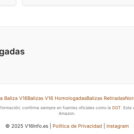
ogadas
a Baliza V16
Balizas V16 Homologadas
Balizas Retiradas
Nor
nformación; confirma siempre en fuentes oficiales como la
DGT
. Esta
Amazon.
© 2025 V16Info.es |
Política de Privacidad
|
Instagram