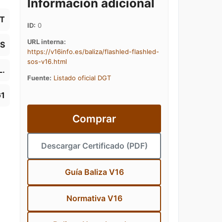
Información adicional
AT
ID:
0
URL interna:
OS
https://v16info.es/baliza/flashled-flashled-
sos-v16.html
L.
Fuente:
Listado oficial DGT
1
Comprar
Descargar Certificado (PDF)
Guía Baliza V16
Normativa V16