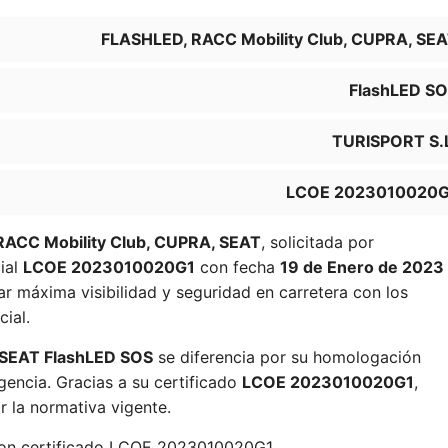
FLASHLED, RACC Mobility Club, CUPRA, SE
FlashLED S
TURISPORT S.
LCOE 2023010020G
ACC Mobility Club, CUPRA, SEAT
, solicitada por
cial
LCOE 2023010020G1
con fecha
19 de Enero de 2023
r máxima visibilidad y seguridad en carretera con los
ial.
 SEAT FlashLED SOS
se diferencia por su homologación
rgencia. Gracias a su certificado
LCOE 2023010020G1
,
r la normativa vigente.
con certificado LCOE 2023010020G1.