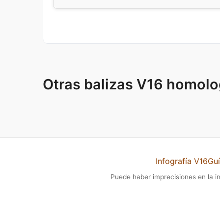
Otras balizas V16 homol
Infografía V16
Guí
Puede haber imprecisiones en la i