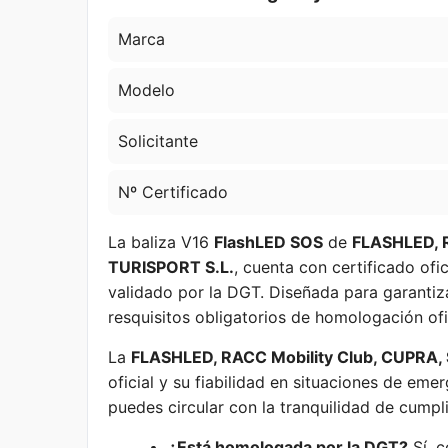
Marca
Modelo
Solicitante
Nº Certificado
La baliza V16
FlashLED SOS
de
FLASHLED, R
TURISPORT S.L.
, cuenta con certificado ofi
validado por la DGT. Diseñada para garantiza
resquisitos obligatorios de homologación ofic
La
FLASHLED, RACC Mobility Club, CUPRA,
oficial y su fiabilidad en situaciones de eme
puedes circular con la tranquilidad de cumpli
¿Está homologada por la DGT?
Sí, 