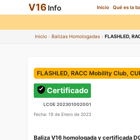
V16
Info
Inicio
Qué es la b
Inicio
Balizas Homologadas
FLASHLED, RAC
FLASHLED, RACC Mobility Club, CU
Certificado
LCOE 2023010020G1
Fecha: 19 de Enero de 2023
Baliza V16 homologada y certificada D