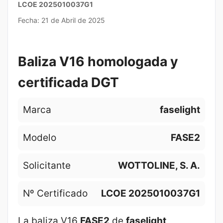
LCOE 2025010037G1
Fecha: 21 de Abril de 2025
Baliza V16 homologada y
certificada DGT
Marca
faselight
Modelo
FASE2
Solicitante
WOTTOLINE, S. A.
Nº Certificado
LCOE 2025010037G1
La baliza V16
FASE2
de
faselight
,