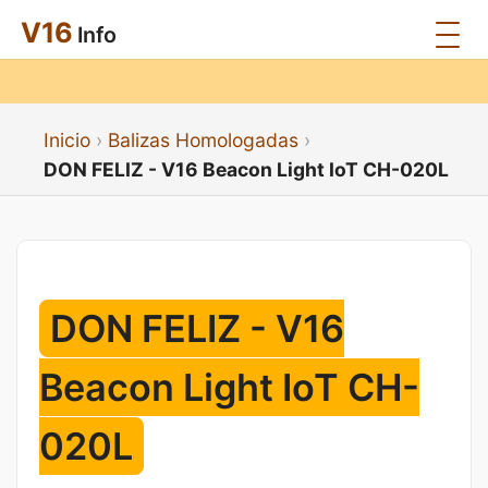
V16
Info
Inicio
Balizas Homologadas
DON FELIZ - V16 Beacon Light IoT CH-020L
DON FELIZ - V16
Beacon Light IoT CH-
020L