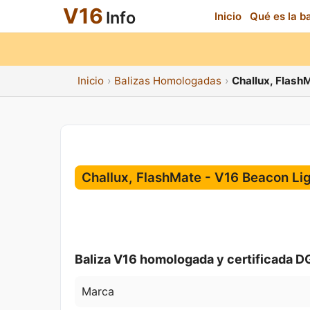
V16
Info
Inicio
Qué es la b
Inicio
Balizas Homologadas
Challux, Flash
Challux, FlashMate - V16 Beacon Li
Baliza V16 homologada y certificada D
Marca