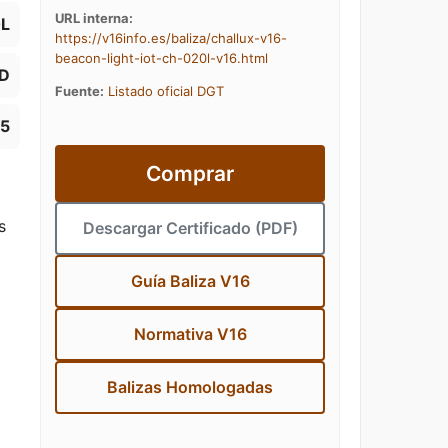
URL interna:
0L
https://v16info.es/baliza/challux-v16-
beacon-light-iot-ch-020l-v16.html
D
Fuente:
Listado oficial DGT
55
Comprar
s
Descargar Certificado (PDF)
Guía Baliza V16
Normativa V16
Balizas Homologadas