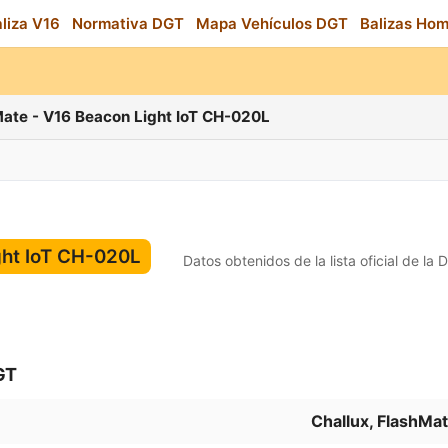
aliza V16
Normativa DGT
Mapa Vehículos DGT
Balizas Ho
Mate - V16 Beacon Light IoT CH-020L
ght IoT CH-020L
Datos obtenidos de la lista oficial de la
GT
Challux, FlashMa