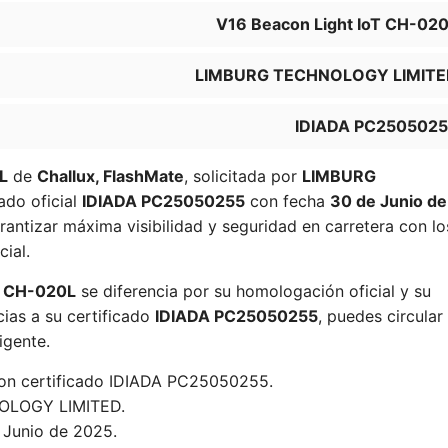
V16 Beacon Light IoT CH-02
LIMBURG TECHNOLOGY LIMITE
IDIADA PC250502
L
de
Challux, FlashMate
, solicitada por
LIMBURG
cado oficial
IDIADA PC25050255
con fecha
30 de Junio de
antizar máxima visibilidad y seguridad en carretera con lo
ial.
oT CH-020L
se diferencia por su homologación oficial y su
cias a su certificado
IDIADA PC25050255
, puedes circular
igente.
con certificado IDIADA PC25050255.
LOGY LIMITED.
 Junio de 2025.