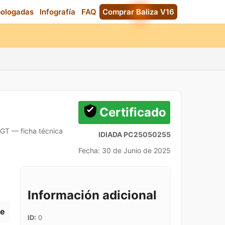
mologadas
Infografía
FAQ
Comprar Baliza V16
Certificado
 DGT — ficha técnica
IDIADA PC25050255
Fecha: 30 de Junio de 2025
Información adicional
te
ID:
0