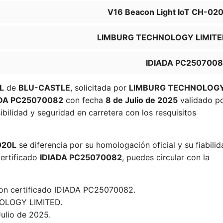
V16 Beacon Light IoT CH-02
LIMBURG TECHNOLOGY LIMITE
IDIADA PC250700
L
de
BLU-CASTLE
, solicitada por
LIMBURG TECHNOLOG
ADA PC25070082
con fecha
8 de Julio de 2025
validado p
bilidad y seguridad en carretera con los resquisitos
020L
se diferencia por su homologación oficial y su fiabilid
certificado
IDIADA PC25070082
, puedes circular con la
con certificado IDIADA PC25070082.
LOGY LIMITED.
Julio de 2025.