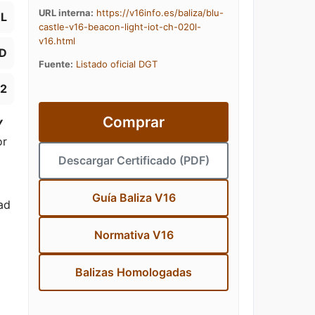
URL interna:
https://v16info.es/baliza/blu-
0L
castle-v16-beacon-light-iot-ch-020l-
v16.html
D
Fuente:
Listado oficial DGT
82
Comprar
Y
or
Descargar Certificado (PDF)
Guía Baliza V16
ad
Normativa V16
Balizas Homologadas