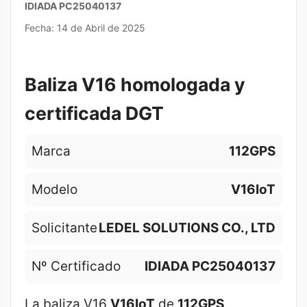
IDIADA PC25040137
Fecha: 14 de Abril de 2025
Baliza V16 homologada y
certificada DGT
Marca
112GPS
Modelo
V16IoT
Solicitante
LEDEL SOLUTIONS CO., LTD
Nº Certificado
IDIADA PC25040137
La baliza V16
V16IoT
de
112GPS
,