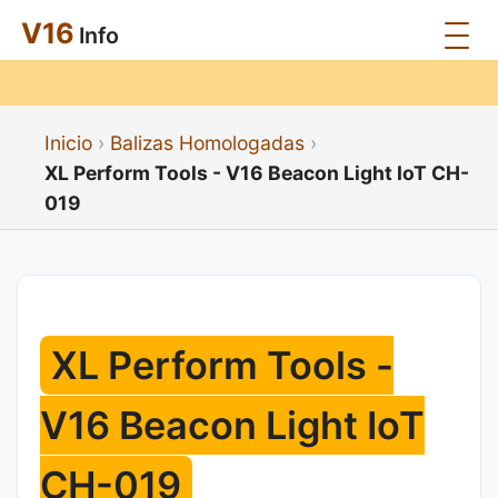
V16
Info
Inicio
Balizas Homologadas
XL Perform Tools - V16 Beacon Light IoT CH-
019
XL Perform Tools -
V16 Beacon Light IoT
CH-019