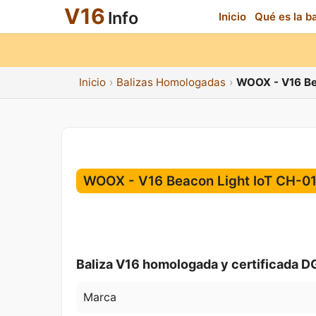
V16
Info
Inicio
Qué es la b
Inicio
Balizas Homologadas
WOOX - V16 Be
WOOX - V16 Beacon Light IoT CH-0
Baliza V16 homologada y certificada D
Marca