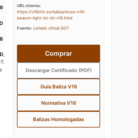
URL interna:
19
https://v16info.es/baliza/woox-v16-
beacon-light-iot-ch-v16.html
D
Fuente:
Listado oficial DGT
88
Comprar
ED
,
T.
e
Descargar Certificado (PDF)
Guía Baliza V16
Normativa V16
Balizas Homologadas