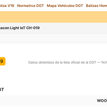
aliza V16
Normativa DGT
Mapa Vehículos DGT
Balizas Ho
acon Light IoT CH-019
19
Datos obtenidos de la lista oficial de la DGT — fic
GT
WOO