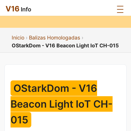
V16
Info
Inicio
Balizas Homologadas
OStarkDom - V16 Beacon Light IoT CH-015
OStarkDom - V16
Beacon Light IoT CH-
015