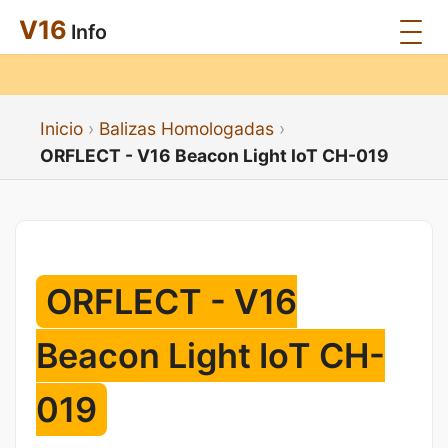
V16
Info
Inicio
Balizas Homologadas
ORFLECT - V16 Beacon Light IoT CH-019
ORFLECT - V16
Beacon Light IoT CH-
019