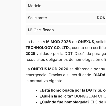
Modelo
Solicitante
DON
Nº Certificado
La baliza V16
MOD 2026
de
ONEXUS
, soli
TECHNOLOGY CO. LTD.
, cuenta con certifi
2025
validado por la DGT. Diseñada para gar
resquisitos obligatorios de homologación ofic
La
ONEXUS MOD 2026
se diferencia por su 
emergencia. Gracias a su certificado
IDIAD
la normativa vigente.
¿Está homologada por la DGT?
Sí, 
¿Quién la solicita?
DONGGUAN CHON
¿Cuándo fue homologada?
El 3 de 