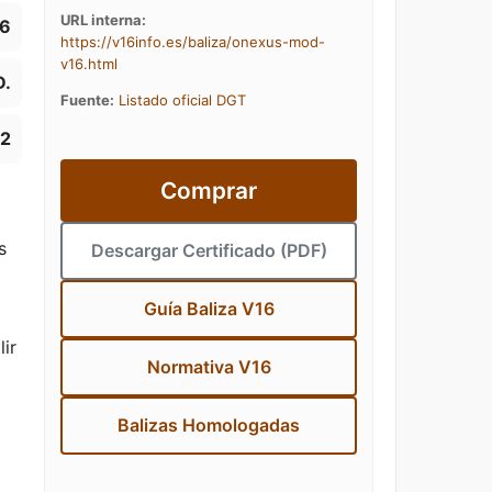
URL interna:
6
https://v16info.es/baliza/onexus-mod-
v16.html
.
Fuente:
Listado oficial DGT
92
Comprar
s
Descargar Certificado (PDF)
Guía Baliza V16
lir
Normativa V16
Balizas Homologadas