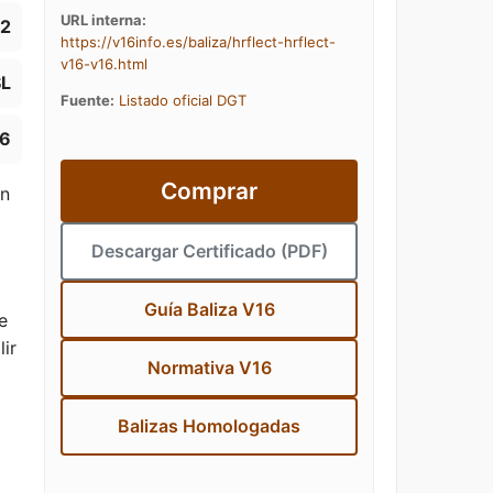
URL interna:
-2
https://v16info.es/baliza/hrflect-hrflect-
v16-v16.html
L
Fuente:
Listado oficial DGT
36
Comprar
on
Descargar Certificado (PDF)
Guía Baliza V16
e
lir
Normativa V16
Balizas Homologadas