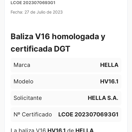
LCOE 2023070693G1
Fecha: 27 de Julio de 2023
Baliza V16 homologada y
certificada DGT
Marca
HELLA
Modelo
HV16.1
Solicitante
HELLA S.A.
Nº Certificado
LCOE 2023070693G1
La baliza V16
HV16.1
de
HELLA
,