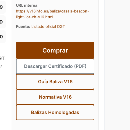
URL interna:
09
https://v16info.es/baliza/casals-beacon-
light-iot-ch-v16.html
D
Fuente:
Listado oficial DGT
90
Comprar
GT.
e
Descargar Certificado (PDF)
Guía Baliza V16
Normativa V16
Balizas Homologadas