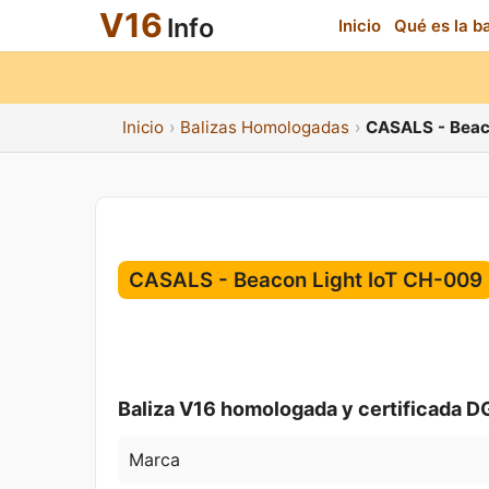
V16
Info
Inicio
Qué es la b
Inicio
Balizas Homologadas
CASALS - Beac
CASALS - Beacon Light IoT CH-009
Baliza V16 homologada y certificada D
Marca